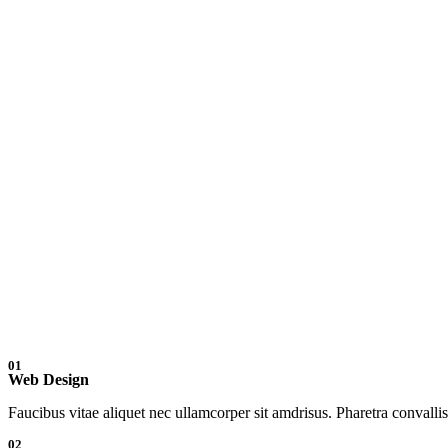
01
Web Design
Faucibus vitae aliquet nec ullamcorper sit amdrisus. Pharetra convalli
02