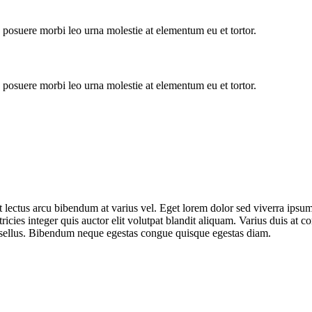
s posuere morbi leo urna molestie at elementum eu et tortor.
s posuere morbi leo urna molestie at elementum eu et tortor.
 lectus arcu bibendum at varius vel. Eget lorem dolor sed viverra ipsu
tricies integer quis auctor elit volutpat blandit aliquam. Varius duis a
phasellus. Bibendum neque egestas congue quisque egestas diam.