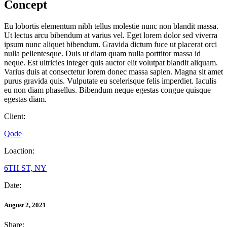
Concept
Eu lobortis elementum nibh tellus molestie nunc non blandit massa.
Ut lectus arcu bibendum at varius vel. Eget lorem dolor sed viverra
ipsum nunc aliquet bibendum. Gravida dictum fuce ut placerat orci
nulla pellentesque. Duis ut diam quam nulla porttitor massa id
neque. Est ultricies integer quis auctor elit volutpat blandit aliquam.
Varius duis at consectetur lorem donec massa sapien. Magna sit amet
purus gravida quis. Vulputate eu scelerisque felis imperdiet. Iaculis
eu non diam phasellus. Bibendum neque egestas congue quisque
egestas diam.
Client:
Qode
Loaction:
6TH ST, NY
Date:
August 2, 2021
Share: