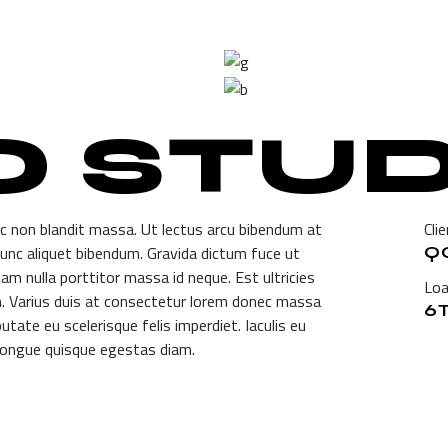
 Us
O STUD
c non blandit massa. Ut lectus arcu bibendum at
Clie
nunc aliquet bibendum. Gravida dictum fuce ut
Q
uam nulla porttitor massa id neque. Est ultricies
Loa
am. Varius duis at consectetur lorem donec massa
6T
tate eu scelerisque felis imperdiet. Iaculis eu
congue quisque egestas diam.