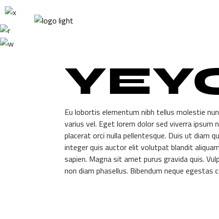
Home
Stories
Contact
YEY
Eu lobortis elementum nibh tellus molestie nun
varius vel. Eget lorem dolor sed viverra ipsum 
placerat orci nulla pellentesque. Duis ut diam q
integer quis auctor elit volutpat blandit aliqu
sapien. Magna sit amet purus gravida quis. Vulpu
non diam phasellus. Bibendum neque egestas 