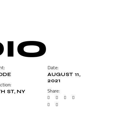
IO
nt:
Date:
ODE
AUGUST 11,
2021
ction:
Share:
H ST, NY