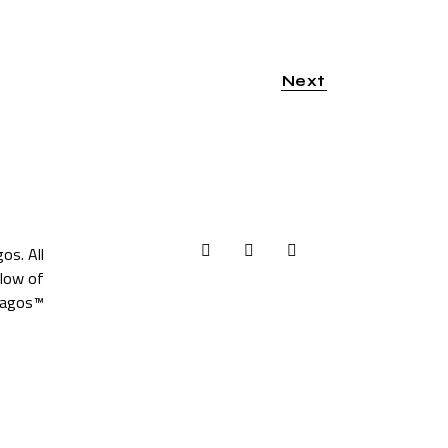
Next
gos
. All
llow of
agos™